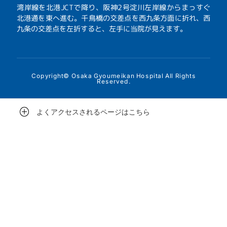
湾岸線を北港JCTで降り、阪神2号淀川左岸線からまっすぐ
北港通を東へ進む。千鳥橋の交差点を西九条方面に折れ、西
九条の交差点を左折すると、左手に当院が見えます。
Copyright© Osaka Gyoumeikan Hospital All Rights
Reserved.
よくアクセスされるページはこちら