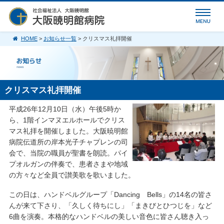
HOME
>
お知らせ一覧
> クリスマス礼拝開催
クリスマス礼拝開催
平成26年12月10日（水）午後5時か
ら、1階インマヌエルホールでクリス
マス礼拝を開催しました。大阪暁明館
病院伝道所の岸本光子チャプレンの司
会で、当院の職員が聖書を朗読。パイ
プオルガンの伴奏で、患者さまや地域
の方々など全員で讃美歌を歌いました。
この日は、ハンドベルグループ「Dancing Bells」の14名の皆さ
んが来て下さり、「久しく待ちにし」「まきびとひつじを」など
6曲を演奏。本格的なハンドベルの美しい音色に皆さん聴き入っ