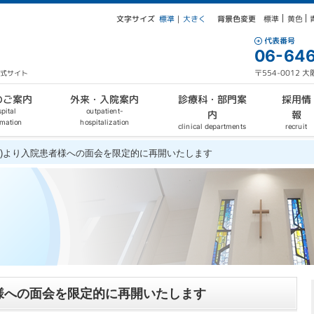
文字サイズ
背景色変更
大きく
標準
黄色
標準
｜
代表番号
06-646
〒554-0012
公式サイト
外来・入院案内
診療科・部門案
のご案内
採用情
outpatient-
pital
報
内
hospitalization
rmation
clinical departments
recruit
(月)より入院患者様への面会を限定的に再開いたします
者様への面会を限定的に再開いたします