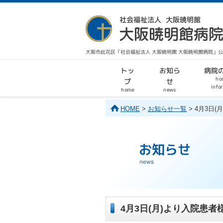
大阪市此花区「社会福祉法人 大阪暁明館 大阪暁明館病院」
病院
お知ら
トッ
hos
せ
プ
info
home
news
HOME
>
お知らせ一覧
> 4月3日
4月3日(月)より入院患