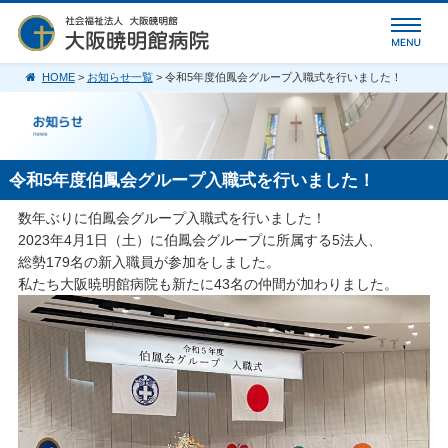
HOME
>
お知らせ一覧
> 令和5年度伯鳳会グループ入職式を行いました！
令和5年度伯鳳会グループ入職式を行いました！
数年ぶりに伯鳳会グループ入職式を行いました！
2023年4月1日（土）に伯鳳会グループに所属する5法人、
総勢179名の新入職員が参加をしました。
私たち大阪暁明館病院も新たに43名の仲間が加わりました。