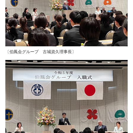
〔伯鳳会グループ 古城資久理事長〕