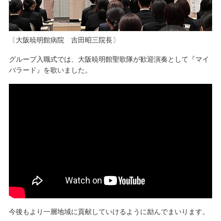
〔大阪暁明館病院 吉田昭三院長〕
グループ入職式では、大阪暁明館聖歌隊が歓迎演奏として『マイ
バラード』を歌いました。
今後もより一層地域に貢献していけるように励んでまいります。