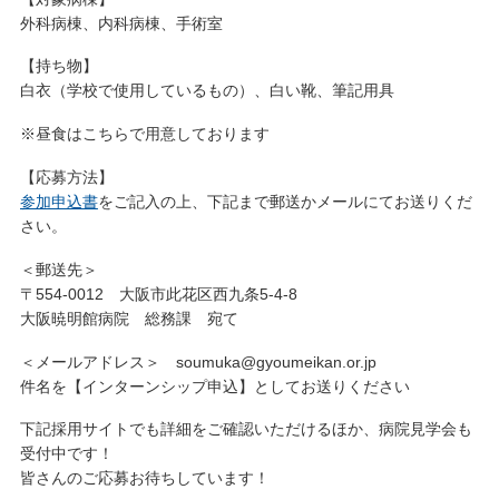
外科病棟、内科病棟、手術室
【持ち物】
白衣（学校で使用しているもの）、白い靴、筆記用具
※昼食はこちらで用意しております
【応募方法】
参加申込書
をご記入の上、下記まで郵送かメールにてお送りくだ
さい。
＜郵送先＞
〒554-0012 大阪市此花区西九条5-4-8
大阪暁明館病院 総務課 宛て
＜メールアドレス＞ soumuka@gyoumeikan.or.jp
件名を【インターンシップ申込】としてお送りください
下記採用サイトでも詳細をご確認いただけるほか、病院見学会も
受付中です！
皆さんのご応募お待ちしています！