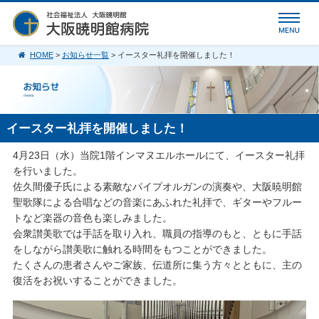
HOME
>
お知らせ一覧
> イースター礼拝を開催しました！
イースター礼拝を開催しました！
4月23日（水）当院1階インマヌエルホールにて、イースター礼拝
を行いました。
佐久間優子氏による素敵なパイプオルガンの演奏や、大阪暁明館
聖歌隊による合唱などの音楽にあふれた礼拝で、ギターやフルー
トなど楽器の音色も楽しみました。
会衆讃美歌では手話を取り入れ、職員の指導のもと、ともに手話
をしながら讃美歌に触れる時間をもつことができました。
たくさんの患者さんやご家族、伝道所に集う方々とともに、主の
復活をお祝いすることができました。