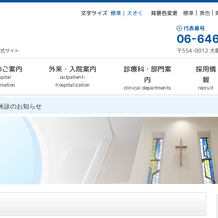
文字サイズ
背景色変更
大きく
標準
黄色
標準
｜
代表番号
06-646
〒554-0012
公式サイト
外来・入院案内
診療科・部門案
のご案内
採用情
outpatient-
pital
報
内
hospitalization
rmation
clinical departments
recruit
始休診のお知らせ