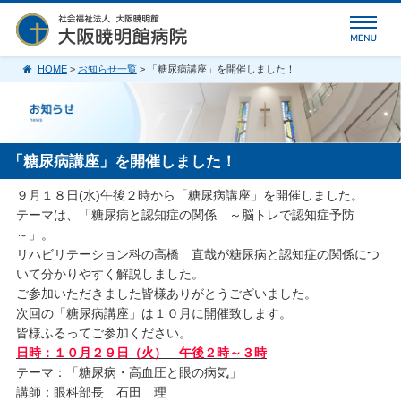
HOME
>
お知らせ一覧
> 「糖尿病講座」を開催しました！
「糖尿病講座」を開催しました！
９月１８日(水)午後２時から「糖尿病講座」を開催しました。
テーマは、「糖尿病と認知症の関係 ～脳トレで認知症予防
～」。
リハビリテーション科の高橋 直哉が糖尿病と認知症の関係につ
いて分かりやすく解説しました。
ご参加いただきました皆様ありがとうございました。
次回の「糖尿病講座」は１０月に開催致します。
皆様ふるってご参加ください。
日時：１０月２９日（火） 午後２時～３時
テーマ：「糖尿病・高血圧と眼の病気」
講師：眼科部長 石田 理