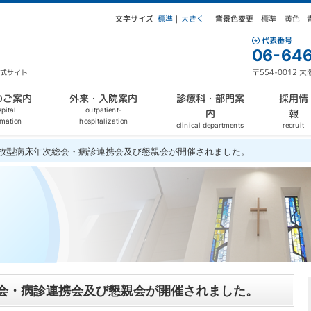
文字サイズ
背景色変更
大きく
標準
黄色
標準
｜
代表番号
06-646
〒554-0012
公式サイト
外来・入院案内
診療科・部門案
のご案内
採用情
outpatient-
pital
報
内
hospitalization
rmation
clinical departments
recruit
回開放型病床年次総会・病診連携会及び懇親会が開催されました。
総会・病診連携会及び懇親会が開催されました。