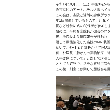
令和1年10月5日（土）午後3時
阪市港区のアートホテル大阪ベイ
この会は、当院と近隣の診療所や
年1回開催しているもので、此花区
長など総勢61名の関係者が参加し
始めに、平尾名誉院長が開会の辞
後、坂院長より病院報告が行われ、
題して機能強化した当院のMRI装
続いて、外科 石丸部長が「当院の
科 朴医長「肺がんの薬物治療－
人科診療について」と題して講演
ととても好評で、活発な質疑応答
この後、別室に移動して懇親会を