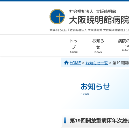
大阪市此花区「社会福祉法人 大阪暁明館 大阪暁明館病院」
病院
お知ら
トッ
hos
せ
プ
info
home
news
HOME
>
お知らせ一覧
> 第19
第19回開放型病床年次