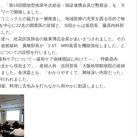
から、「第19回開放型病床年次総会・病診連携会及び懇親会」を、大
タワーで開催しました。
クリニックとの協力を一層推進し、地域医療の充実を図る目的で毎
を中心に22名の開業医の皆様と、当院からは坂院長、藤原内科部
ました。
を述べ、此花区医師会の板東博志会長があいさつされました。その
放射線科 廣橋部長が「1.5T MRI装置を機能強化しました」と
置についての説明を行いました。
緩和ケアについて～緩和ケア病棟開設に向けて～」、呼吸器内
過去から現在まで」、産婦人科 吉田部長「大阪暁明館病院の産婦
しました。各演題とも、「わかりやすくて、興味深い内容だった」
が行われました。
開催。料理に舌包みを打ちながら和やかに歓談しました。