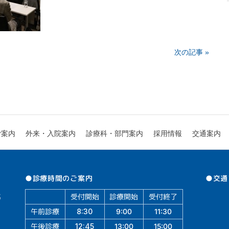
次の記事 »
診療科・部門案内
外来・入院案内
ご案内
採用情報
交通案内
●交通
●診療時間のご案内
受付開始
診療開始
受付終了
午前診療
11:30
9:00
8:30
午後診療
13:00
15:00
12:45