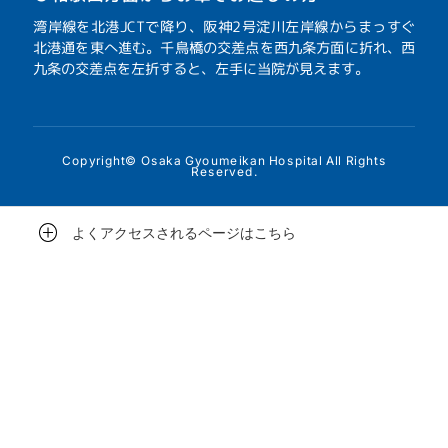
湾岸線を北港JCTで降り、阪神2号淀川左岸線からまっすぐ
北港通を東へ進む。千鳥橋の交差点を西九条方面に折れ、西
九条の交差点を左折すると、左手に当院が見えます。
Copyright© Osaka Gyoumeikan Hospital All Rights
Reserved.
よくアクセスされるページはこちら