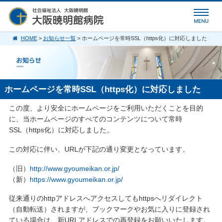
HOME
>
お知らせ一覧
> ホームページを常時SSL（https化）に対応しました
ホームページを常時SSL（https化）に対応しました
この度、より安全にホームページをご利用いただくことを目的
に、当ホームページのすべてのコンテンツについて常時
SSL（https化）に対応しました。
この対応に伴い、URLが下記の通り変更となっています。
（旧）
http://www.gyoumeikan.or.jp/
（新）
https://www.gyoumeikan.or.jp/
従来通りのhttpアドレスへアクセスしてもhttpsへリダイレクト
（自動転送）されますが、ブックマークやお気に入りに登録され
ている場合は、新URLアドレスでの再登録をお願いいたします。