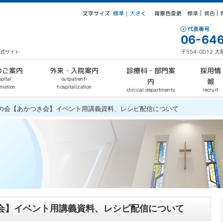
文字サイズ
背景色変更
大きく
標準
黄色
標準
｜
代表番号
06-646
〒554-0012
公式サイト
外来・入院案内
診療科・部門案
のご案内
採用情
outpatient-
pital
報
内
hospitalization
rmation
clinical departments
recruit
友の会【あかつき会】イベント用講義資料、レシピ配信について
会】イベント用講義資料、レシピ配信について