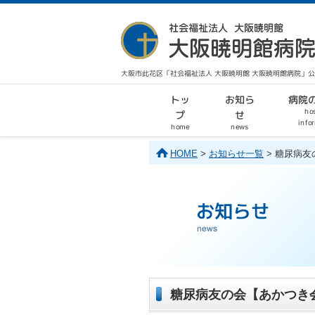
大阪市此花区「社会福祉法人 大阪暁明館 大阪暁明館病院」
病院
お知ら
トッ
hos
せ
プ
info
home
news
HOME
>
お知らせ一覧
> 糖尿病
糖尿病友の会【あかつき