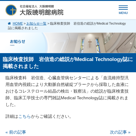
HOME
>
お知らせ一覧
> 臨床検査技師 岩信造の総説がMedical Technology
誌に掲載されました
臨床検査技師 岩信造の総説がMedical Technology誌に
掲載されました
臨床検査科 岩信造、心臓血管病センターによる「血流維持型汎
用血管内視鏡により大動脈自然破綻プラークから採取した血液に
おけるコレステロール結晶の検出・観察法」の総説が臨床検査技
師、臨床工学技士の専門雑誌Medical Technology誌に掲載されま
した。
詳細は
こちら
からご確認ください。
« 前の記事
次の記事 »