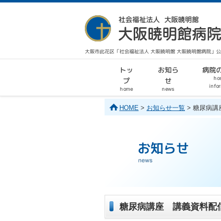
大阪市此花区「社会福祉法人 大阪暁明館 大阪暁明館病院」
病院
お知ら
トッ
hos
せ
プ
info
home
news
HOME
>
お知らせ一覧
> 糖尿病
糖尿病講座 講義資料配