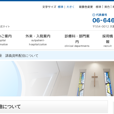
文字サイズ
背景色変更
大きく
標準
黄色
標準
｜
代表番号
06-646
〒554-0012
公式サイト
外来・入院案内
診療科・部門案
のご案内
採用情
outpatient-
pital
報
内
hospitalization
rmation
clinical departments
recruit
講座 講義資料配信について
信について