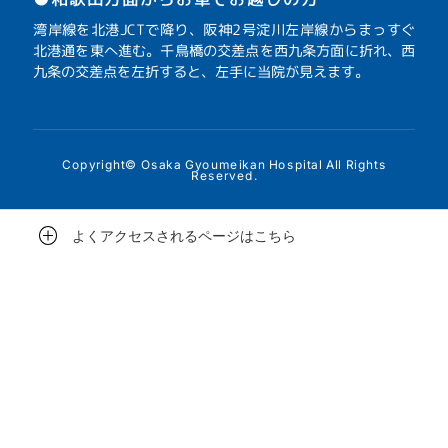
湾岸線を北港JCTで降り、阪神2号淀川左岸線からまっすぐ
北港通を東へ進む。千鳥橋の交差点を西九条方面に折れ、西
九条の交差点を左折すると、左手に当院が見えます。
Copyright© Osaka Gyoumeikan Hospital All Rights
Reserved.
よくアクセスされるページはこちら