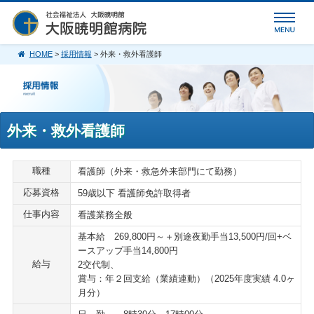
HOME
>
採用情報
> 外来・救外看護師
外来・救外看護師
職種
看護師（外来・救急外来部門にて勤務）
応募資格
59歳以下 看護師免許取得者
仕事内容
看護業務全般
基本給 269,800円～＋別途夜勤手当13,500円/回+ベ
ースアップ手当14,800円
給与
2交代制、
賞与：年２回支給（業績連動）（2025年度実績 4.0ヶ
月分）