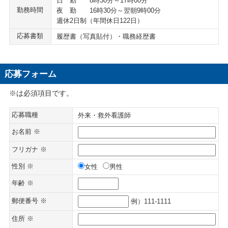
日 勤 8時30分～17時00分
勤務時間
夜 勤 16時30分～翌朝9時00分
週休2日制（年間休日122日）
応募書類
履歴書（写真貼付）・職務経歴書
応募フォーム
※は必須項目です。
応募職種
外来・救外看護師
お名前 ※
フリガナ ※
性別 ※
女性
男性
年齢 ※
郵便番号 ※
例）111-1111
住所 ※