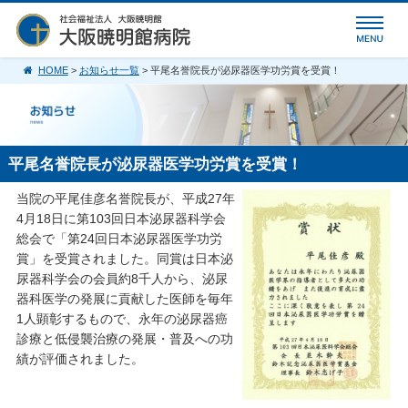
HOME
>
お知らせ一覧
> 平尾名誉院長が泌尿器医学功労賞を受賞！
平尾名誉院長が泌尿器医学功労賞を受賞！
当院の平尾佳彦名誉院長が、平成27年
4月18日に第103回日本泌尿器科学会
総会で「第24回日本泌尿器医学功労
賞」を受賞されました。同賞は日本泌
尿器科学会の会員約8千人から、泌尿
器科医学の発展に貢献した医師を毎年
1人顕彰するもので、永年の泌尿器癌
診療と低侵襲治療の発展・普及への功
績が評価されました。