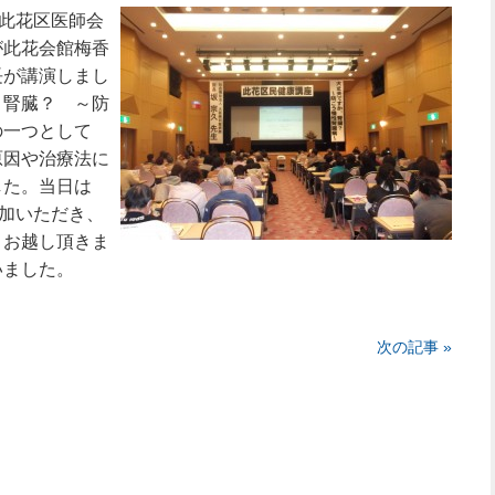
此花区医師会
が此花会館梅香
長が講演しまし
、腎臓？ ～防
の一つとして
原因や治療法に
した。当日は
参加いただき、
。お越し頂きま
いました。
次の記事 »