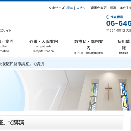
文字サイズ
背景色変更
大きく
標準
黄色
標準
｜
代表番号
06-646
〒554-0012
公式サイト
外来・入院案内
診療科・部門案
のご案内
採用情
outpatient-
pital
報
内
hospitalization
rmation
clinical departments
recruit
「此花区民健康講座」で講演
座」で講演