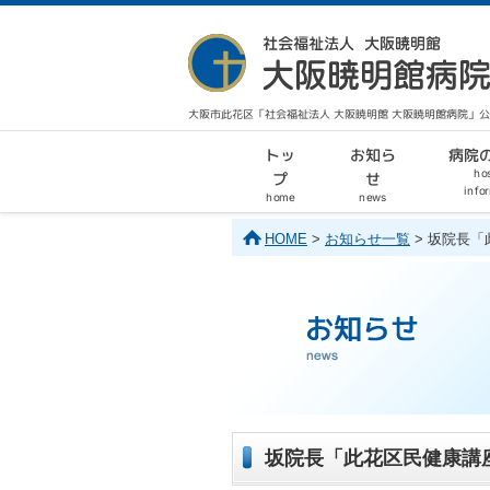
大阪市此花区「社会福祉法人 大阪暁明館 大阪暁明館病院」
病院
お知ら
トッ
hos
せ
プ
info
home
news
HOME
>
お知らせ一覧
> 坂院長
坂院長「此花区民健康講