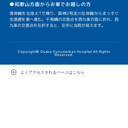
●和歌山方面からお車でお越しの方
湾岸線を北港JCTで降り、阪神2号淀川左岸線からまっすぐ
北港通を東へ進む。千鳥橋の交差点を西九条方面に折れ、西
九条の交差点を左折すると、左手に当院が見えます。
Copyright© Osaka Gyoumeikan Hospital All Rights
Reserved.
よくアクセスされるページはこちら