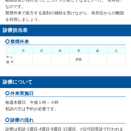
なのです。
禁煙外来で処方する薬剤の補助を受けながら、依存症からの離脱
を目指しましょう。
診療担当表
禁煙外来
月
火
水
木
金
土
午
5
髙島
後
診
診療について
外来実施日
毎週木曜日 午後１時～３時
初診の方は予約が必要です。
診療の流れ
診療は初診-2週目-4週目-8週目-12週目、の計5回受診で行われま