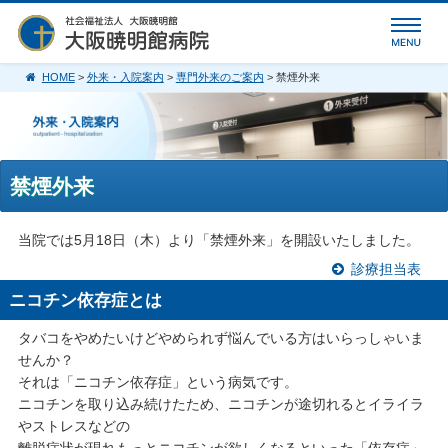
HOME
>
外来・入院案内
>
専門外来のご案内
> 禁煙外来
禁煙外来
当院では5月18日（木）より「禁煙外来」を開設いたしました。
診療担当表
ニコチン依存症とは
タバコをやめたいけどやめられず悩んでいる方はいらっしゃいま
せんか？
それは「ニコチン依存症」という病気です。
ニコチンを取り込み続けたため、ニコチンが途切れるとイライラ
やストレスなどの
離脱症状が現れもっとニコチンが欲しくなるといった「依存症」