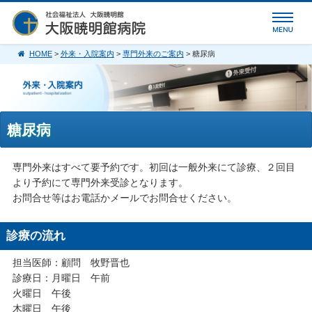
HOME
>
外来・入院案内
>
専門外来のご案内
> 糖尿病
糖尿病
専門外来はすべて要予約です。初回は一般外来にて診療、２回目
より予約にて専門外来受診となります。
お問合せ等はお電話かメールでお問合せください。
診療の流れ
担当医師：顧問 牧野晋也
診療日：月曜日 午前
火曜日 午後
木曜日 午後