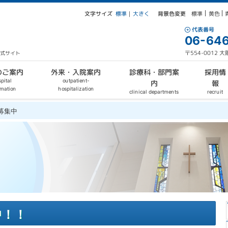
文字サイズ
背景色変更
大きく
標準
黄色
標準
｜
代表番号
06-646
〒554-0012
公式サイト
外来・入院案内
診療科・部門案
のご案内
採用情
outpatient-
pital
報
内
hospitalization
rmation
clinical departments
recruit
募集中
中！！