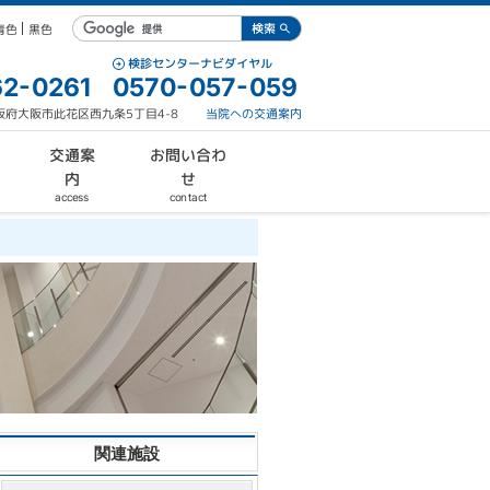
青色
黒色
検診センターナビダイヤル
2-0261
0570-057-059
 大阪府大阪市此花区西九条5丁目4-8
当院への交通案内
お問い合わ
交通案
内
せ
contact
access
関連施設