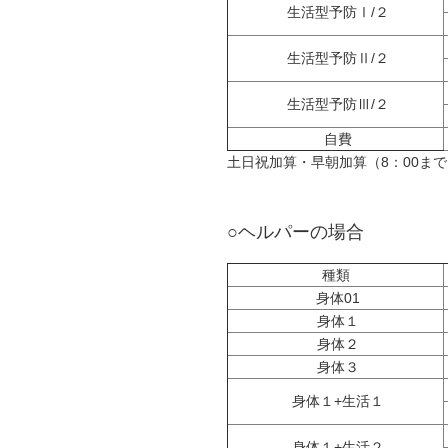
生活型予防Ⅰ/２
生活型予防Ⅱ/２
生活型予防Ⅲ/２
自費
土日祝加算・早朝加算（8：00まで
○ヘルパーの場合
種類
身体01
身体１
身体２
身体３
身体１+生活１
身体１+生活２