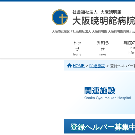
大阪市此花区「社会福祉法人 大阪暁明館 大阪暁明館病院」
病院
お知ら
トッ
hos
せ
プ
info
home
news
HOME
>
関連施設
> 登録ヘルパー
登録ヘルパー募集