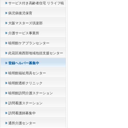
サービス付き高齢者住宅 リライフ暁
病児病後児保育
大阪マスターズ倶楽部
介護サービス事業所
暁明館ケアプランセンター
此花区南西部地域
包括支援センター
登録ヘルパー募集中
暁明館福祉用具センター
暁明館透析クリニック
暁明館訪問介護ステーション
訪問看護ステーション
訪問看護師募集中
通所介護センター