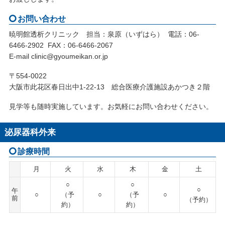
お問い合わせ
暁明館透析クリニック 担当：泉原（いずはら） 電話：06-
6466-2902 FAX：06-6466-2067
E-mail clinic@gyoumeikan.or.jp
〒554-0022
大阪市此花区春日出中1-22-13 総合医療介護施設あかつき２階
見学等も随時実施しています。お気軽にお問い合わせください。
泌尿器科外来
診療時間
月
火
水
木
金
土
○
○
○
午
○
（予
○
（予
○
前
（予約）
約）
約）