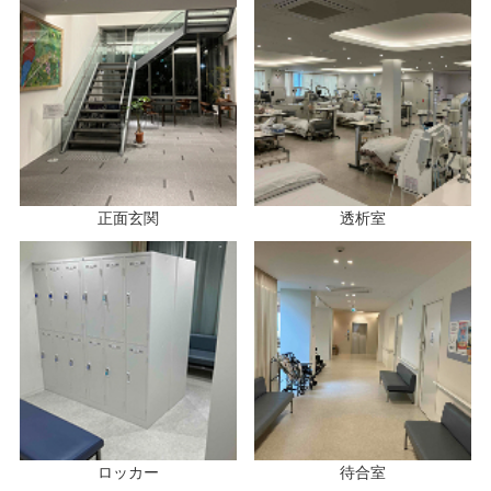
正面玄関
透析室
ロッカー
待合室