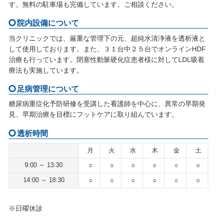
す。無料の駐車場も完備しています。ご相談ください。
院内設備について
当クリニックでは、厳重な管理下の元、超純水清浄液を透析液と
して使用しております。また、３１台中２５台でオンラインHDF
治療も行っています。閉塞性動脈硬化症患者様に対してLDL吸着
療法も実施しています。
足病管理について
糖尿病重症化予防研修を受講した看護師を中心に、異常の早期発
見、早期治療を目標にフットケアに取り組んでいます。
透析時間
月
火
水
木
金
土
9:00 ～ 13:30
○
○
○
○
○
○
14:00 ～ 18:30
○
○
○
○
○
○
※日曜休診