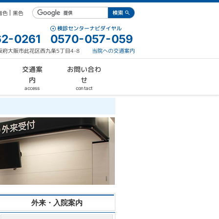
青色
黒色
検診センターナビダイヤル
2-0261
0570-057-059
 大阪府大阪市此花区西九条5丁目4-8
当院への交通案内
お問い合わ
交通案
内
せ
contact
access
外来・入院案内