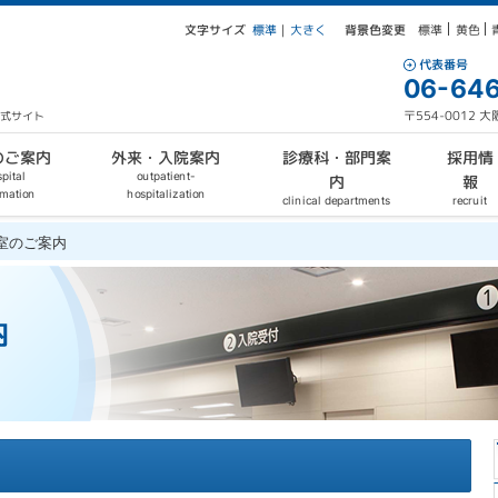
文字サイズ
背景色変更
大きく
標準
黄色
標準
｜
代表番号
06-646
〒554-0012
公式サイト
外来・入院案内
診療科・部門案
のご案内
採用情
outpatient-
pital
報
内
hospitalization
rmation
clinical departments
recruit
室のご案内