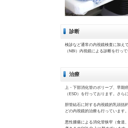
診断
検診など通常の内視鏡検査に加え
（NBI）内視鏡による診断を行っ
治療
上・下部消化管のポリープ、早期癌
（ESD）を行っております。さら
胆管結石に対する内視鏡的乳頭括約筋切
どの内視鏡的治療も行っています
悪性腫瘍による消化管狭窄（食道