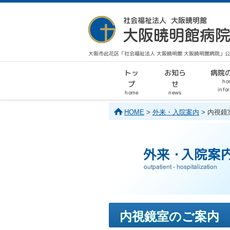
大阪市此花区「社会福祉法人 大阪暁明館 大阪暁明館病院」
病院
お知ら
トッ
hos
せ
プ
info
home
news
HOME
>
外来・入院案内
> 内視鏡
内視鏡室のご案内