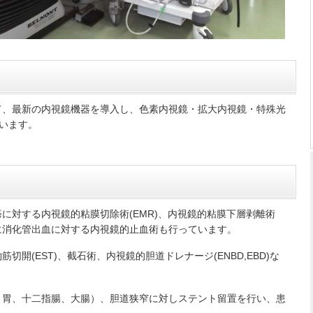
て、最新の内視鏡機器を導入し、色素内視鏡・拡大内視鏡・特殊光
ています。
に対する内視鏡的粘膜切除術(EMR)、内視鏡的粘膜下層剥離術
に消化管出血に対する内視鏡的止血術も行っています。
開(EST)、截石術、内視鏡的胆道ドレナージ(ENBD,EBD)な
。
、胃、十二指腸、大腸）、胆道狭窄に対しステント留置を行い、患