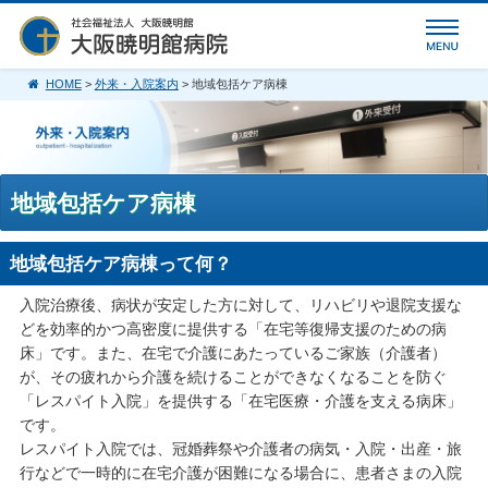
HOME
>
外来・入院案内
> 地域包括ケア病棟
地域包括ケア病棟
地域包括ケア病棟って何？
入院治療後、病状が安定した方に対して、リハビリや退院支援な
どを効率的かつ高密度に提供する「在宅等復帰支援のための病
床」です。また、在宅で介護にあたっているご家族（介護者）
が、その疲れから介護を続けることができなくなることを防ぐ
「レスパイト入院」を提供する「在宅医療・介護を支える病床」
です。
レスパイト入院では、冠婚葬祭や介護者の病気・入院・出産・旅
行などで一時的に在宅介護が困難になる場合に、患者さまの入院