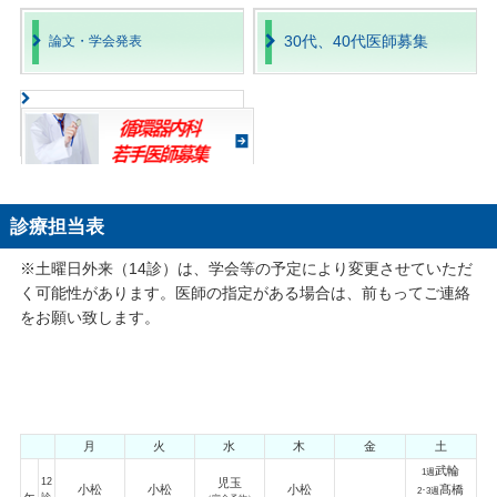
30代、40代医師募集
論文・学会発表
診療担当表
※土曜日外来（14診）は、学会等の予定により変更させていただ
く可能性があります。医師の指定がある場合は、前もってご連絡
をお願い致します。
月
火
水
木
金
土
武輪
1週
12
児玉
小松
小松
小松
髙橋
2･3週