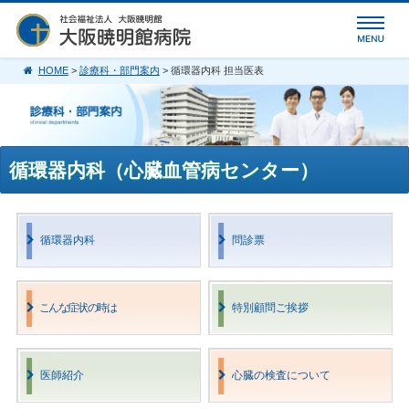
HOME
>
診療科・部門案内
> 循環器内科 担当医表
循環器内科（心臓血管病センター）
循環器内科
問診票
こんな症状の時は
特別顧問ご挨拶
医師紹介
心臓の検査について