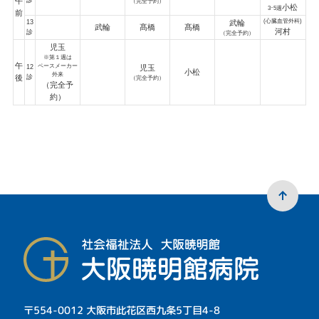
午
診
（完全予約）
小松
3･5週
前
(心臓血管外科)
13
武輪
武輪
髙橋
髙橋
河村
診
（完全予約）
児玉
※第１週は
午
ペースメーカー
12
児玉
小松
外来
後
診
（完全予約）
（完全予
約）
〒554-0012 大阪市此花区西九条5丁目4-8