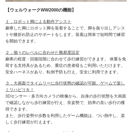
【ウェルウォークWW2000の機能】
１，ロボット脚による動作アシスト
麻痺した脚にロボット脚を装着することで、脚を振り出しアシス
トや膝折れ防止のサポートをします。装着は簡単で短時間で練習
を開始できます。
２，個々のレベルに合わせた難易度設定
麻痺の程度・回復段階に合わせて歩行練習ができます。 体重を免
荷する支持具があるため、重症の患者様もご利用いただけます。
安全ハーネスがあり、転倒予防も行え、安全に利用できます。
３，大画面でタイムリーに歩行状態の確認が可能。ゲームで楽し
くリハビリを！
3Dセンサー・多方向カメラの映像から、自身の歩行状態を大画面
で確認しながら歩行練習が行え、良姿勢で、効率の良い歩行の獲
得できます。
また、歩行姿勢や歩数を利用したゲーム機能は、つい熱中し、楽
しく歩行練習が行えます。