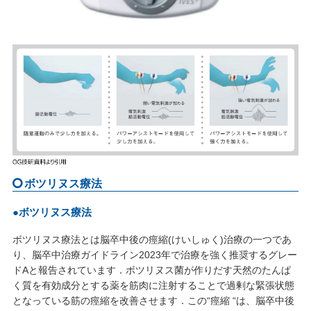
ボツリヌス療法
●ボツリヌス療法
ボツリヌス療法とは脳卒中後の痙縮(けいしゅく)治療の一つであ
り、脳卒中治療ガイドライン2023年で治療を強く推奨するグレー
ドAと報告されています．ボツリヌス菌が作りだす天然のたんぱ
く質を有効成分とする薬を筋肉に注射することで過剰な緊張状態
となっている筋の痙縮を改善させます．この“痙縮 “は、脳卒中後