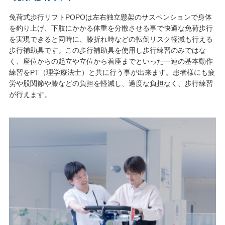
免荷式歩行リフトPOPOは左右独立懸架のサスペンションで身体
を釣り上げ、下肢にかかる体重を分散させる事で快適な免荷歩行
を実現できると同時に、膝折れ時などの転倒リスク軽減も行える
歩行補助具です。この歩行補助具を使用し歩行練習のみではな
く、座位からの起立や立位から着座までといった一連の基本動作
練習をPT（理学療法士）と共に行う事が出来ます。患者様にも疲
労や股関節や膝などの負担を軽減し、過度な負担なく、歩行練習
が行えます。