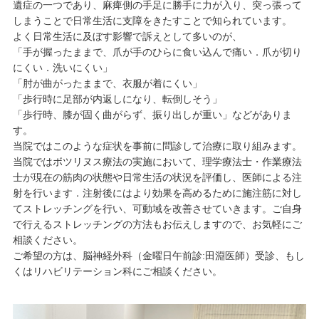
遺症の一つであり、麻痺側の手足に勝手に力が入り、突っ張って
しまうことで日常生活に支障をきたすことで知られています。
よく日常生活に及ぼす影響で訴えとして多いのが、
「手が握ったままで、爪が手のひらに食い込んで痛い．爪が切り
にくい．洗いにくい」
「肘が曲がったままで、衣服が着にくい」
「歩行時に足部が内返しになり、転倒しそう」
「歩行時、膝が固く曲がらず、振り出しが重い」などがありま
す。
当院ではこのような症状を事前に問診して治療に取り組みます。
当院ではボツリヌス療法の実施において、理学療法士・作業療法
士が現在の筋肉の状態や日常生活の状況を評価し、医師による注
射を行います．注射後にはより効果を高めるために施注筋に対し
てストレッチングを行い、可動域を改善させていきます。ご自身
で行えるストレッチングの方法もお伝えしますので、お気軽にご
相談ください。
ご希望の方は、脳神経外科（金曜日午前診:田淵医師）受診、もし
くはリハビリテーション科にご相談ください。