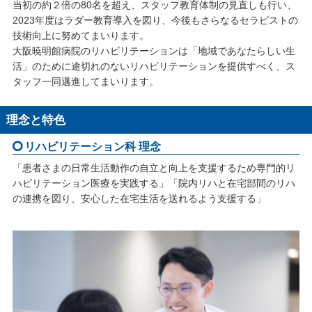
当初の約２倍の80名を超え、スタッフ教育体制の見直しも行い、
2023年度はラダー教育導入を図り、今後もさらなるセラピストの
技術向上に努めてまいります。
大阪暁明館病院のリハビリテーションは「地域であなたらしい生
活」のために途切れのないリハビリテーションを提供すべく、ス
タッフ一同邁進してまいります。
理念と特色
リハビリテーション科 理念
「患者さまの日常生活動作の自立と向上を支援するため専門的リ
ハビリテーション医療を実践する」「院内リハと在宅部間のリハ
の連携を図り、安心した在宅生活を送れるよう支援する」