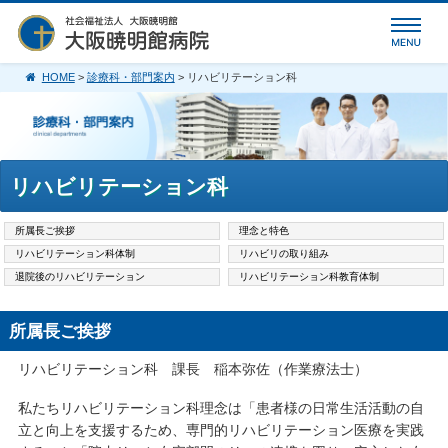
HOME
>
診療科・部門案内
> リハビリテーション科
リハビリテーション科
所属長ご挨拶
理念と特色
リハビリテーション科体制
リハビリの取り組み
退院後のリハビリテーション
リハビリテーション科教育体制
所属長ご挨拶
リハビリテーション科 課長 稲本弥佐（作業療法士）
私たちリハビリテーション科理念は「患者様の日常生活活動の自
立と向上を支援するため、専門的リハビリテーション医療を実践