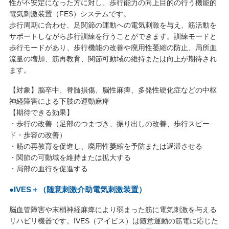
性が不安定になった方に対し、歩行能力の向上目的の行う機能的
電気刺激装置（FES）システムです。
歩行周期に合わせ、足関節の運動への電気刺激を与え、筋活動を
サポートしながら歩行訓練を行うことができます。訓練モードと
歩行モードがあり、歩行機能の改善や廃用性萎縮の防止、局所血
流量の増加、筋再教育、関節可動域の維持または向上が期待され
ます。
【対象】脳卒中、脊髄損傷、脳性麻痺、多発性硬化症などの中枢
神経障害による下肢の運動麻痺
【期待できる効果】
・歩行の改善（足部のつまづき、振り出しの改善、歩行スピー
ド・歩容の改善）
・筋の再教育を促進し、廃用性萎縮を予防または遅滞させる
・関節の可動域を維持または拡大する
・局部の血行を促進する
●IVES＋（随意刺激介助電気刺激装置）
脳血管障害や末梢神経麻痺により弱まった筋に電気刺激を与える
リハビリ機器です。IVES（アイビス）は随意運動の筋電に応じた