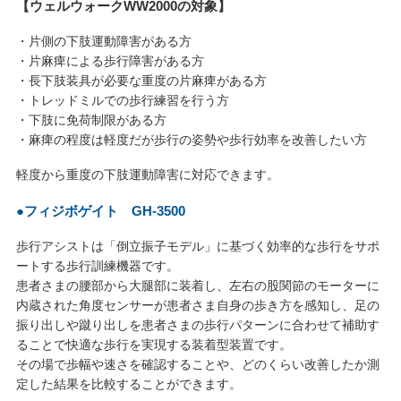
【ウェルウォークWW2000の対象】
・片側の下肢運動障害がある方
・片麻痺による歩行障害がある方
・長下肢装具が必要な重度の片麻痺がある方
・トレッドミルでの歩行練習を行う方
・下肢に免荷制限がある方
・麻痺の程度は軽度だが歩行の姿勢や歩行効率を改善したい方
軽度から重度の下肢運動障害に対応できます。
●フィジボゲイト GH-3500
歩行アシストは「倒立振子モデル」に基づく効率的な歩行をサポ
ートする歩行訓練機器です。
患者さまの腰部から大腿部に装着し、左右の股関節のモーターに
内蔵された角度センサーが患者さま自身の歩き方を感知し、足の
振り出しや蹴り出しを患者さまの歩行パターンに合わせて補助す
ることで快適な歩行を実現する装着型装置です。
その場で歩幅や速さを確認することや、どのくらい改善したか測
定した結果を比較することができます。