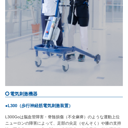
電気刺激機器
●L300（歩行神経筋電気刺激装置）
L300Goは脳血管障害・脊髄損傷（不全麻痺）のような運動上位
ニューロンの障害によって、足部の尖足（せんそく）や膝の支持