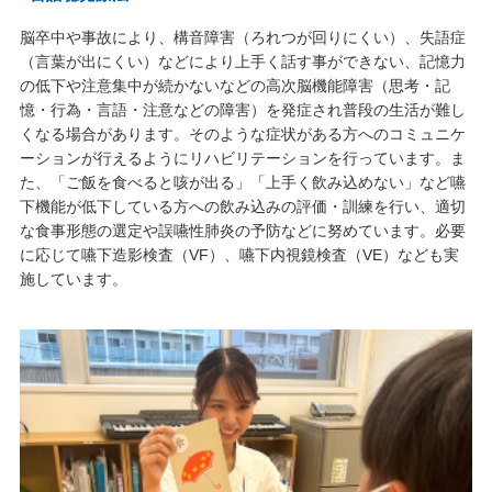
脳卒中や事故により、構音障害（ろれつが回りにくい）、失語症
（言葉が出にくい）などにより上手く話す事ができない、記憶力
の低下や注意集中が続かないなどの高次脳機能障害（思考・記
憶・行為・言語・注意などの障害）を発症され普段の生活が難し
くなる場合があります。そのような症状がある方へのコミュニケ
ーションが行えるようにリハビリテーションを行っています。ま
た、「ご飯を食べると咳が出る」「上手く飲み込めない」など嚥
下機能が低下している方への飲み込みの評価・訓練を行い、適切
な食事形態の選定や誤嚥性肺炎の予防などに努めています。必要
に応じて嚥下造影検査（VF）、嚥下内視鏡検査（VE）なども実
施しています。