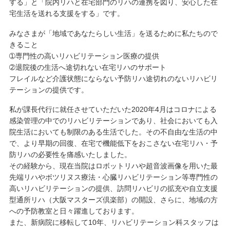
する」と「院内リハと在宅部門のリハの連携を図り、安心した在
宅生活を送れる支援をする」です。
みなさまが「地域であなたらしい生活」を送るために私たちので
きること
➀専門性の高いリハビリテーション医療の提供
➁退院後の生活へ途切れない在宅リハのサポート
フレイルなど介護状態にならない予防リハ途切れのないリハビリ
テーションの提供です。
私が課長代行に就任させていただいた2020年4月はコロナによる
感染管理の中でのリハビリテーションであり、社会においても入
院生活においても制限のある生活でした。その不自由な生活の中
で、より早期の回復、在宅で機能低下をおこさない在宅リハ・予
防リハの必要性を痛感いたしました。
その経験から、現在当院はロボットリハや超音波画像を用いた最
先端リハやボツリヌス療法・心臓リハビリテーション等専門性の
高いリハビリテーションの提供、訪問リハビリの拡充や自立支援
型通所リハ（大阪マスターズ倶楽部）の開設、さらに、地域の方
への予防教室と日々躍進しております。
また、新病院に移転して10年、リハビリテーション科スタッフは